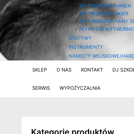
WYTWORNICE BANIEK
WYTWORNICE ISKIER
WYTWORNICE PIANY Ś
PŁYNY DO WYTWORNI
STATYWY
INSTRUMENTY
NAMIOTY WOJSKOWE/HARC
SKLEP
O NAS
KONTAKT
DJ SZKO
SERWIS
WYPOŻYCZALNIA
Kategorie produktów