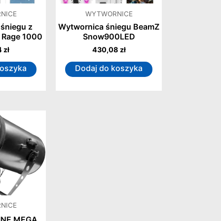
NICE
WYTWORNICE
śniegu z
Wytwornica śniegu BeamZ
 Rage 1000
Snow900LED
4
zł
430,08
zł
koszyka
Dodaj do koszyka
NICE
INE MEGA