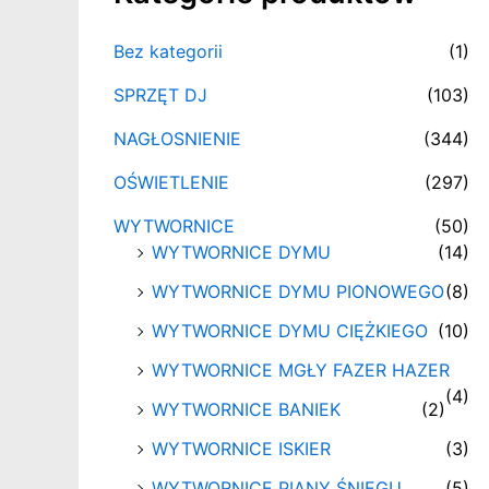
Bez kategorii
(1)
SPRZĘT DJ
(103)
NAGŁOSNIENIE
(344)
OŚWIETLENIE
(297)
WYTWORNICE
(50)
WYTWORNICE DYMU
(14)
WYTWORNICE DYMU PIONOWEGO
(8)
WYTWORNICE DYMU CIĘŻKIEGO
(10)
WYTWORNICE MGŁY FAZER HAZER
(4)
WYTWORNICE BANIEK
(2)
WYTWORNICE ISKIER
(3)
WYTWORNICE PIANY ŚNIEGU
(5)