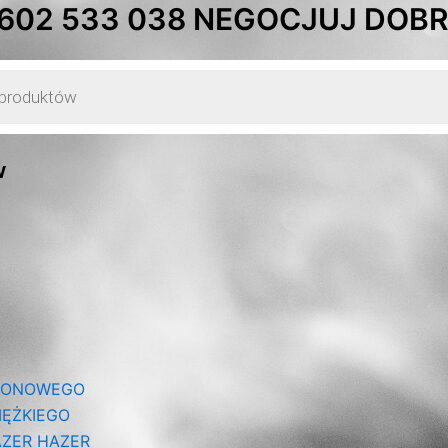
Posortow
 602 533 038 NEGOCJUJ DOBRĄ
według
najnowsz
w
IONOWEGO
ĘŻKIEGO
ZER HAZER