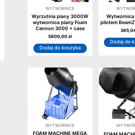
WYTWORNICE
WYTWOR
Wyrzutnia piany 3000W
Wytwornica 
wytwornica piany Foam
pilotem BeamZ
Cannon 3000 + case
365,0
5800,00
zł
Dodaj do 
Dodaj do koszyka
WYTWORNICE
WYTWOR
FOAM MACHINE MEGA
FOAM MACH