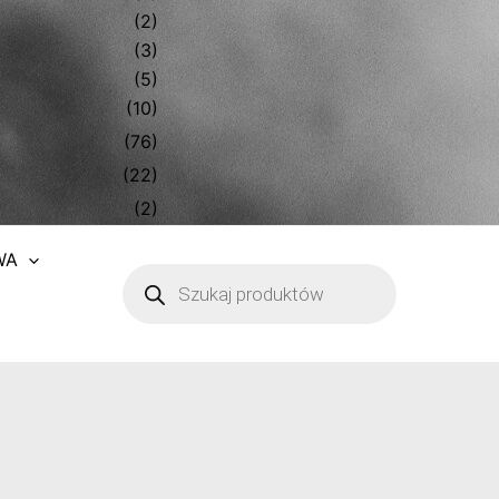
(2)
(3)
(5)
(10)
(76)
(22)
(2)
WA
Wyszukiwarka
produktów