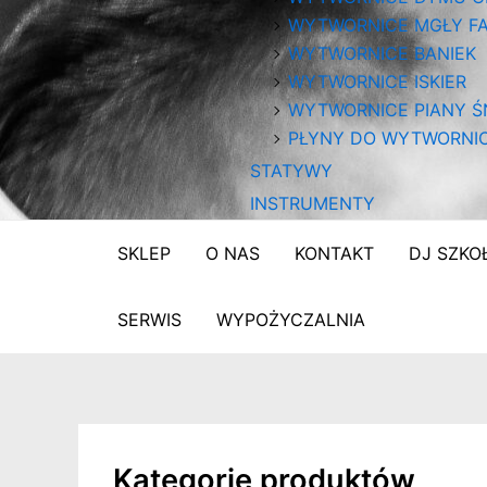
WYTWORNICE MGŁY FA
WYTWORNICE BANIEK
WYTWORNICE ISKIER
WYTWORNICE PIANY Ś
PŁYNY DO WYTWORNI
STATYWY
INSTRUMENTY
SKLEP
O NAS
KONTAKT
DJ SZKO
SERWIS
WYPOŻYCZALNIA
Kategorie produktów