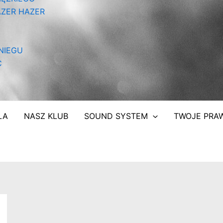
ZER HAZER
NIEGU
C
ŁA
NASZ KLUB
SOUND SYSTEM
TWOJE PRA