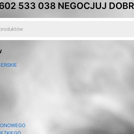
Posortow
 602 533 038 NEGOCJUJ DOBRĄ
według
najnowsz
w
ERSKIE
IONOWEGO
ĘŻKIEGO