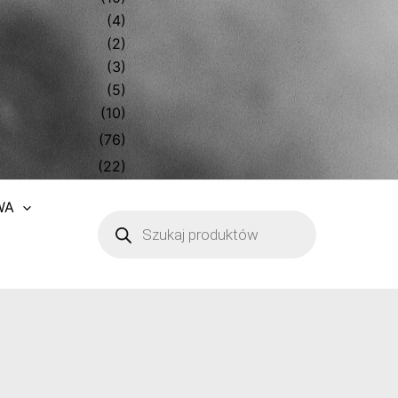
(4)
(2)
(3)
(5)
(10)
(76)
(22)
WA
Wyszukiwarka
produktów