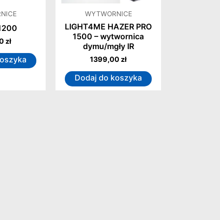
NICE
WYTWORNICE
LIGHT4ME HAZER PRO
1200
1500 – wytwornica
00
zł
dymu/mgły IR
koszyka
1399,00
zł
Dodaj do koszyka