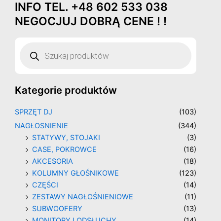
INFO TEL. +48 602 533 038
Przejdź
do
NEGOCJUJ DOBRĄ CENE ! !
treści
Wyszukiwarka
produktów
Kategorie produktów
SPRZĘT DJ
(103)
NAGŁOSNIENIE
(344)
STATYWY, STOJAKI
(3)
CASE, POKROWCE
(16)
AKCESORIA
(18)
KOLUMNY GŁOŚNIKOWE
(123)
CZĘŚCI
(14)
ZESTAWY NAGŁOŚNIENIOWE
(11)
SUBWOOFERY
(13)
MONITORY I ODSŁUCHY
(14)