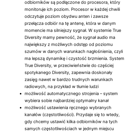
odbiorników są podłączone do procesora, który
monitoruje ich poziom. Procesor w każdej chwili
odczytuje poziom obydwu anten i zawsze
przełącza odbiór na tę antenę, która w danym
momencie ma silniejszy sygnał. W systemie True
Diversity mamy pewność, że sygnał audio ma
największy z możliwych odstęp od poziomu
szumów w danych warunkach nagłośnienia, czyli
ma lepszą dynamikę i czystość brzmienia. System
True Diversity, w przeciwieństwie do częściej
spotykanego Diversity, zapewnia doskonały
zasięg nawet w bardzo trudnych warunkach
radiowych, na przykład w tłumie ludzi
możliwość automatycznego strojenia – system
wybiera sobie najbardziej optymalny kanał
możliwość ustawienia ręcznego wybranych
kanałów (częstotliwości). Przydaje się to wtedy,
gdy chcemy ustawić kilka odbiorników na tych
samych częstotliwościach w jednym miejscu