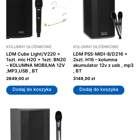
KOLUMNY GŁOŚNIKOWE
KOLUMNY GŁOŚNIKOWE
LDM Cube Light/V220 +
LDM PSS-MIDI-8/D216 +
1szt. mic H20 + 1szt. BN20
2szt. H16 – kolumna
– KOLUMNA MOBILNA 12V
akumulator 12v z usb , mp3
,MP3,USB , BT
, BT
2649,00
zł
3149,00
zł
Dodaj do koszyka
Dodaj do koszyka