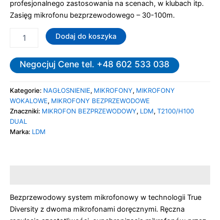
profesjonalnego zastosowania na scenach, w klubach itp.
Zasięg mikrofonu bezprzewodowego – 30-100m.
Dodaj do koszyka
Negocjuj Cene tel. +48 602 533 038
Kategorie:
NAGŁOSNIENIE
,
MIKROFONY
,
MIKROFONY
WOKALOWE
,
MIKROFONY BEZPRZEWODOWE
Znaczniki:
MIKROFON BEZPRZEWODOWY
,
LDM
,
T2100/H100
DUAL
Marka:
LDM
Opis
Bezprzewodowy system mikrofonowy w technologii True
Diversity z dwoma mikrofonami doręcznymi. Ręczna