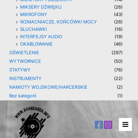
MIKSERY DŹWIĘKU
(26)
MIKROFONY
(43)
WZMACNIACZE, KOŃCÓWKI MOCY
(26)
SŁUCHAWKI
(16)
INTERFEJSY AUDIO
(19)
OKABLOWANIE
(46)
OŚWIETLENIE
(297)
WYTWORNICE
(50)
STATYWY
(76)
INSTRUMENTY
(22)
NAMIOTY WOJSKOWE/HARCERSKIE
(2)
Bez kategorii
(1)
Main
Men