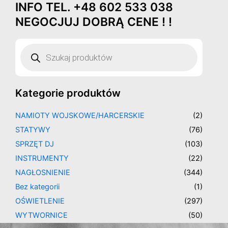
INFO TEL. +48 602 533 038
Przejdź
do
NEGOCJUJ DOBRĄ CENE ! !
treści
Wyszukiwarka
produktów
Kategorie produktów
NAMIOTY WOJSKOWE/HARCERSKIE
(2)
STATYWY
(76)
SPRZĘT DJ
(103)
INSTRUMENTY
(22)
NAGŁOSNIENIE
(344)
Bez kategorii
(1)
OŚWIETLENIE
(297)
WYTWORNICE
(50)