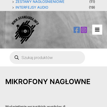
ZESTAWY NAGŁOŚNIENIOWE
(11)
INTERFEJSY AUDIO
(19)
Main
Men
Wyszukiwarka
produktów
MIKROFONY NAGŁOWNE
Wyświetlanie wszystkich wyników: 6