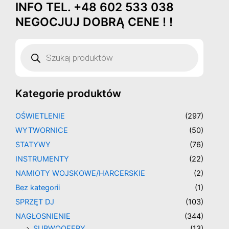
Posortowane
INFO TEL. +48 602 533 038
Przejdź
według
najnowszych
do
NEGOCJUJ DOBRĄ CENE ! !
treści
Wyszukiwarka
produktów
Kategorie produktów
OŚWIETLENIE
(297)
WYTWORNICE
(50)
STATYWY
(76)
INSTRUMENTY
(22)
NAMIOTY WOJSKOWE/HARCERSKIE
(2)
Bez kategorii
(1)
SPRZĘT DJ
(103)
NAGŁOSNIENIE
(344)
SUBWOOFERY
(13)