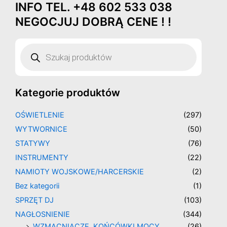
INFO TEL. +48 602 533 038
Przejdź
do
NEGOCJUJ DOBRĄ CENE ! !
treści
Wyszukiwarka
produktów
Kategorie produktów
OŚWIETLENIE
(297)
WYTWORNICE
(50)
STATYWY
(76)
INSTRUMENTY
(22)
NAMIOTY WOJSKOWE/HARCERSKIE
(2)
Bez kategorii
(1)
SPRZĘT DJ
(103)
NAGŁOSNIENIE
(344)
WZMACNIACZE, KOŃCÓWKI MOCY
(26)