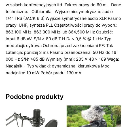
w salach konferencyjnych itd. Zakres pracy do 60 m. Dane
techniczne: Odbiornik: Wyjście niesymetryczne audio
1/4″ TRS (JACK 6,3) Wyjście symetryczne audio XLR Pasmo
pracy: UHF, synteza PLL Częstotliwości pracy do wyboru:
863,100 MHz, 863,300 MHz lub 864,500 MHz Czułość:
Input 6 dBuW, S/N > 80 dB T.H.D: < 0,5 % @ 1 kHz Typ
modulacji: cyfrowa Ochrona przed zakłóceniami RF: Tak
Latencja: poniżej 3 ms Pasmo przenoszenia: 50 Hz do 16
000 Hz S/N: >85 dB Wymiary (mm): 205 x 43 x 169 Waga:
Nadajnik: Typ wkładki: dynamiczna, kierunkowa Moc
nadajnika: 10 mW Pobór pradu: 130 mA
Podobne produkty