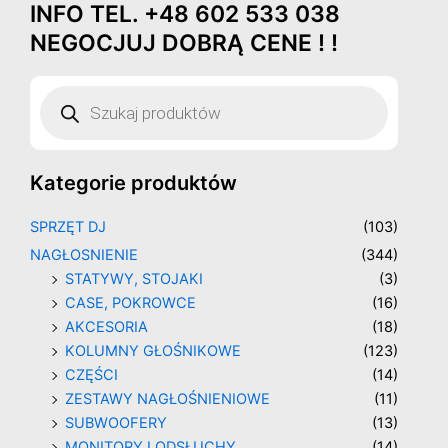
INFO TEL. +48 602 533 038
Przejdź
do
NEGOCJUJ DOBRĄ CENE ! !
treści
Wyszukiwarka
produktów
Kategorie produktów
SPRZĘT DJ
(103)
NAGŁOSNIENIE
(344)
STATYWY, STOJAKI
(3)
CASE, POKROWCE
(16)
AKCESORIA
(18)
KOLUMNY GŁOŚNIKOWE
(123)
CZĘŚCI
(14)
ZESTAWY NAGŁOŚNIENIOWE
(11)
SUBWOOFERY
(13)
MONITORY I ODSŁUCHY
(14)