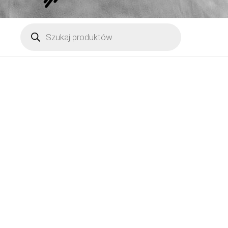
Wyszukiwarka
produktów
ilość
Uchwyt
ścienny
kolumnowy
HTS30
Heavy
Duty,
zestaw
2