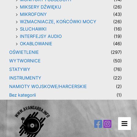
MIKSERY DŹWIĘKU
(26)
MIKROFONY
(43)
WZMACNIACZE, KOŃCÓWKI MOCY
(26)
SŁUCHAWKI
(16)
INTERFEJSY AUDIO
(19)
OKABLOWANIE
(46)
OŚWIETLENIE
(297)
WYTWORNICE
(50)
STATYWY
(76)
INSTRUMENTY
(22)
NAMIOTY WOJSKOWE/HARCERSKIE
(2)
Bez kategorii
(1)
Main
Men