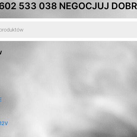
 602 533 038 NEGOCJUJ DOBRĄ
w
E
12V