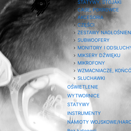
STATYWY, STOJAKI
CASE, POKROWCE
AKCESORIA
CZĘŚCI
ZESTAWY NAGŁOŚNIE
SUBWOOFERY
MONITORY I ODSŁUCH
MIKSERY DŹWIĘKU
MIKROFONY
WZMACNIACZE, KOŃC
SŁUCHAWKI
OŚWIETLENIE
WYTWORNICE
STATYWY
INSTRUMENTY
NAMIOTY WOJSKOWE/HARC
Bez kategorii