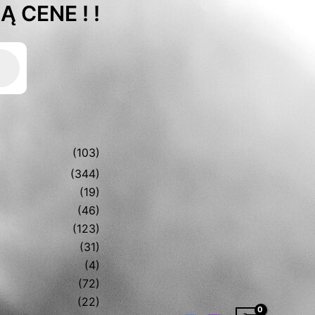
 CENE ! !
(103)
(344)
(19)
(46)
(123)
(31)
(4)
(72)
(22)