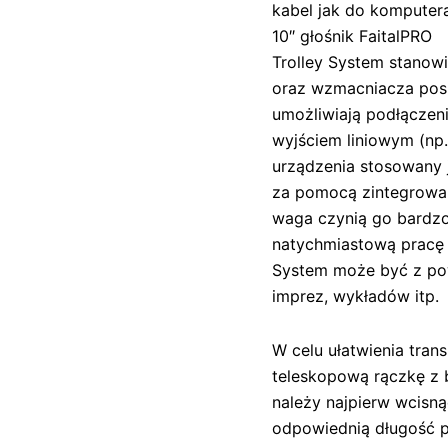
kabel jak do komputer
10″ głośnik FaitalPRO
Trolley System stanow
oraz wzmacniacza posi
umożliwiają podłączen
wyjściem liniowym (np.
urządzenia stosowany 
za pomocą zintegrowan
waga czynią go bardz
natychmiastową pracę 
System może być z po
imprez, wykładów itp.
W celu ułatwienia tra
teleskopową rączkę z 
należy najpierw wcisną
odpowiednią długość 