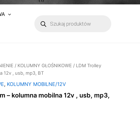
WA
Wyszukiwarka
produktów
IENIE
/
KOLUMNY GŁOŚNIKOWE
/ LDM Trolley
a 12v , usb, mp3, BT
WE
,
KOLUMNY MOBILNE/12V
m – kolumna mobilna 12v , usb, mp3,