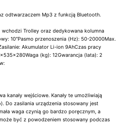
 odtwarzaczem Mp3 z funkcją Bluetooth.
 wchodzi Trolley oraz dedykowana kolumna
owy: 10″Pasmo przenoszenia (Hz): 50-20000Max.
Zasilanie: Akumulator Li-ion 9AhCzas pracy
x535x280Waga (kg): 12Gwarancja (lata): 2
w:
 kanały wejściowe. Kanały te umożliwiają
. Do zasilania urządzenia stosowany jest
 mała waga czynią go bardzo poręcznym, a
m może być z powodzeniem stosowany podczas