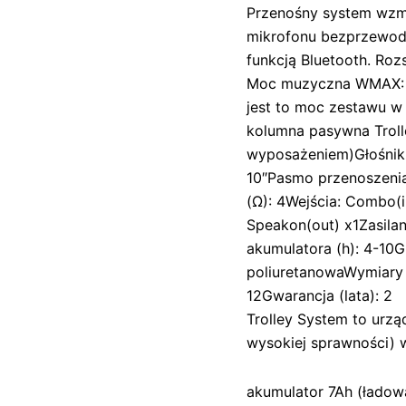
Przenośny system wzm
mikrofonu bezprzewo
funkcją Bluetooth. Roz
Moc muzyczna WMAX: 
jest to moc zestawu w
kolumna pasywna Trol
wyposażeniem)Głośnik 
10″Pasmo przenoszenia
(Ω): 4Wejścia: Combo(in
Speakon(out) x1Zasilan
akumulatora (h): 4-10
poliuretanowaWymiar
12Gwarancja (lata): 2
Trolley System to urz
wysokiej sprawności)
akumulator 7Ah (ładow