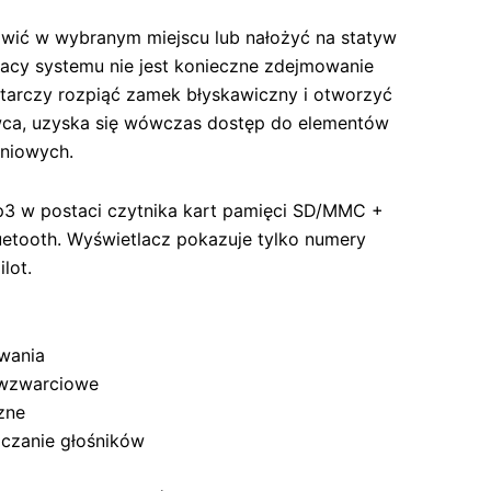
awić w wybranym miejscu lub nałożyć na statyw
racy systemu nie jest konieczne zdejmowanie
tarczy rozpiąć zamek błyskawiczny i otworzyć
wca, uzyska się wówczas dostęp do elementów
eniowych.
3 w postaci czytnika kart pamięci SD/MMC +
uetooth. Wyświetlacz pokazuje tylko numery
lot.
owania
iwzwarciowe
zne
ączanie głośników