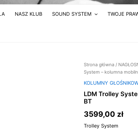
ŁA
NASZ KLUB
SOUND SYSTEM
TWOJE PRA
ilość
Strona główna
/
NAGŁOSN
LDM
System – kolumna mobiln
Trolley
System
KOLUMNY GŁOŚNIKO
-
LDM Trolley Syste
kolumna
BT
mobilna
12v
3599,00
zł
,
usb,
Trolley System
mp3,
BT