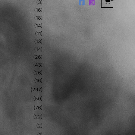
(3)
(16)
(18)
(14)
(11)
(13)
(14)
(26)
(43)
(26)
(16)
(297)
(50)
(76)
(22)
(2)
(1)