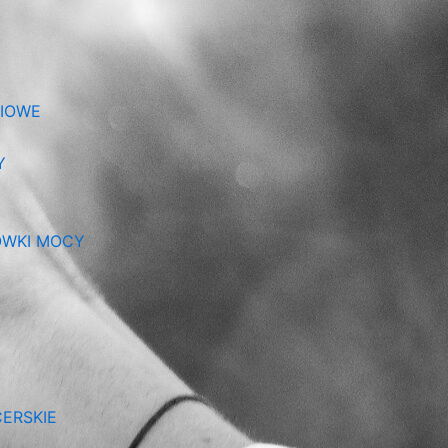
NIOWE
Y
ÓWKI MOCY
ERSKIE