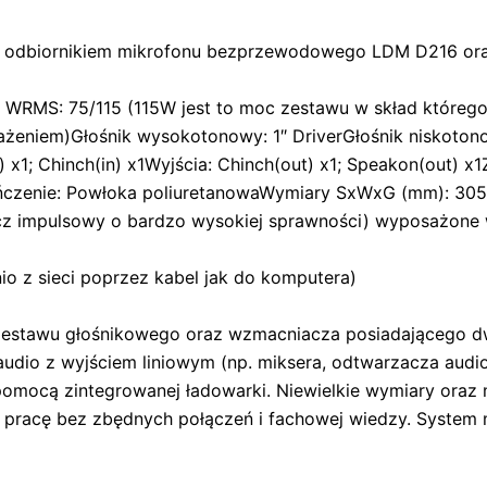
odbiornikiem mikrofonu bezprzewodowego LDM D216 oraz
MS: 75/115 (115W jest to moc zestawu w skład którego
żeniem)Głośnik wysokotonowy: 1″ DriverGłośnik niskoton
 x1; Chinch(in) x1Wyjścia: Chinch(out) x1; Speakon(out) x1
ończenie: Powłoka poliuretanowaWymiary SxWxG (mm): 305
acz impulsowy o bardzo wysokiej sprawności) wyposażone 
o z sieci poprzez kabel jak do komputera)
zestawu głośnikowego oraz wzmacniacza posiadającego dwa
dio z wyjściem liniowym (np. miksera, odtwarzacza audio)
pomocą zintegrowanej ładowarki. Niewielkie wymiary oraz
pracę bez zbędnych połączeń i fachowej wiedzy. Syste