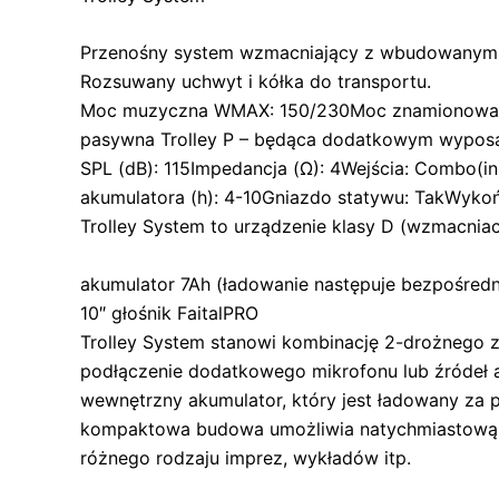
Przenośny system wzmacniający z wbudowanym 
Rozsuwany uchwyt i kółka do transportu.
Moc muzyczna WMAX: 150/230Moc znamionowa WR
pasywna Trolley P – będąca dodatkowym wyposa
SPL (dB): 115Impedancja (Ω): 4Wejścia: Combo(in)
akumulatora (h): 4-10Gniazdo statywu: TakWyk
Trolley System to urządzenie klasy D (wzmacni
akumulator 7Ah (ładowanie następuje bezpośredni
10″ głośnik FaitalPRO
Trolley System stanowi kombinację 2-drożnego 
podłączenie dodatkowego mikrofonu lub źródeł au
wewnętrzny akumulator, który jest ładowany za 
kompaktowa budowa umożliwia natychmiastową 
różnego rodzaju imprez, wykładów itp.