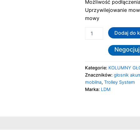
Możliwość podłączeni
Uprzywilejowanie mowy
mowy
Dodaj do 
Negocjuj
Kategorie:
KOLUMNY GŁ
Znaczników:
głosnik aku
mobilna
,
Trolley System
Marka:
LDM