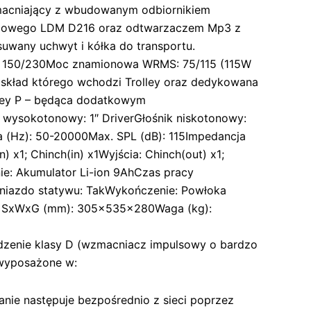
acniający z wbudowanym odbiornikiem
dowego LDM D216 oraz odtwarzaczem Mp3 z
suwany uchwyt i kółka do transportu.
150/230Moc znamionowa WRMS: 75/115 (115W
 skład którego wchodzi Trolley oraz dedykowana
ley P – będąca dodatkowym
wysokotonowy: 1″ DriverGłośnik niskotonowy:
 (Hz): 50-20000Max. SPL (dB): 115Impedancja
) x1; Chinch(in) x1Wyjścia: Chinch(out) x1;
ie: Akumulator Li-ion 9AhCzas pracy
Gniazdo statywu: TakWykończenie: Powłoka
y SxWxG (mm): 305x535x280Waga (kg):
ądzenie klasy D (wzmacniacz impulsowy o bardzo
 wyposażone w:
anie następuje bezpośrednio z sieci poprzez