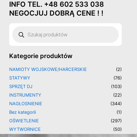
INFO TEL. +48 602 533 038
Przejdź
do
NEGOCJUJ DOBRĄ CENE ! !
treści
Wyszukiwarka
produktów
Kategorie produktów
NAMIOTY WOJSKOWE/HARCERSKIE
(2)
STATYWY
(76)
SPRZĘT DJ
(103)
INSTRUMENTY
(22)
NAGŁOSNIENIE
(344)
Bez kategorii
(1)
OŚWIETLENIE
(297)
WYTWORNICE
(50)