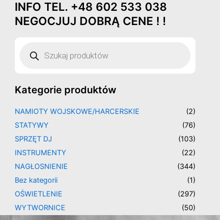
Posortowane
INFO TEL. +48 602 533 038
Przejdź
według
najnowszych
do
NEGOCJUJ DOBRĄ CENE ! !
treści
Wyszukiwarka
produktów
Kategorie produktów
NAMIOTY WOJSKOWE/HARCERSKIE
(2)
STATYWY
(76)
SPRZĘT DJ
(103)
INSTRUMENTY
(22)
NAGŁOSNIENIE
(344)
Bez kategorii
(1)
OŚWIETLENIE
(297)
WYTWORNICE
(50)