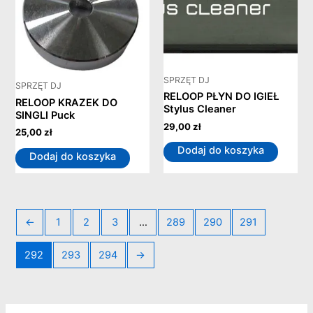
SPRZĘT DJ
SPRZĘT DJ
RELOOP PŁYN DO IGIEŁ
RELOOP KRAZEK DO
Stylus Cleaner
SINGLI Puck
29,00
zł
25,00
zł
Dodaj do koszyka
Dodaj do koszyka
←
1
2
3
…
289
290
291
292
293
294
→