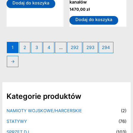
kanałów
Dodaj do koszyka
1470,00
zł
Dodaj do koszyka
1
2
3
4
…
292
293
294
→
Kategorie produktów
NAMIOTY WOJSKOWE/HARCERSKIE
(2)
STATYWY
(76)
SPRZĘT DJ
(103)