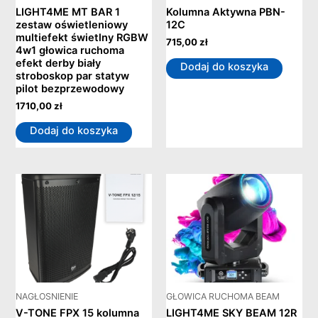
LIGHT4ME MT BAR 1
Kolumna Aktywna PBN-
zestaw oświetleniowy
12C
multiefekt świetlny RGBW
715,00
zł
4w1 głowica ruchoma
efekt derby biały
Dodaj do koszyka
stroboskop par statyw
pilot bezprzewodowy
1710,00
zł
Dodaj do koszyka
NAGŁOSNIENIE
GŁOWICA RUCHOMA BEAM
V-TONE FPX 15 kolumna
LIGHT4ME SKY BEAM 12R