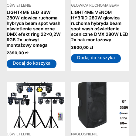
OŚWIETLENIE
GŁOWICA RUCHOMA BEAM
LIGHT4ME LED BSW
LIGHT4ME VENOM
280W głowica ruchoma
HYBRID 280W głowica
hybryda beam spot wash
ruchoma hybryda beam
oświetlenie sceniczne
spot wash oświetlenie
DMX efekt ring 22×0,2W
sceniczne DMX 280W LED
RGB 2x uchwyt
2x hak montażowy
montażowy omega
3600,00
zł
2390,00
zł
Dodaj do koszyka
Dodaj do koszyka
OŚWIETLENIE
NAGŁOSNIENIE